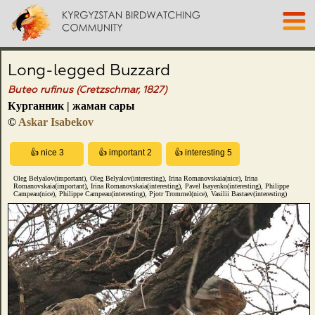
Long-legged Buzzard
Buteo rufinus (Cretzschmar, 1827)
Курганник | жаман сары
©
Askar Isabekov
Oleg Belyalov(important), Oleg Belyalov(interesting), Irina Romanovskaia(nice), Irina
Romanovskaia(important), Irina Romanovskaia(interesting), Pavel Isayenko(interesting), Philippe
Campeau(nice), Philippe Campeau(interesting), Pjotr Trommel(nice), Vasilii Bastaev(interesting)