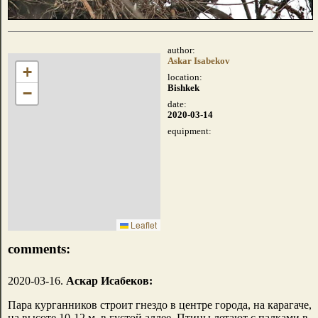
author:
Askar Isabekov
+
location:
Bishkek
−
date:
2020-03-14
equipment:
Leaflet
comments:
2020-03-16.
Аскар Исабеков:
Пара курганников строит гнездо в центре города, на карагаче,
на высоте 10-12 м, в густой аллее. Птицы летают с палками в