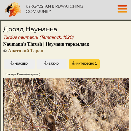
Дрозд Науманна
Turdus naumanni (Temminck, 1820)
Naumann's Thrush | Науманн таркылдак
©
Анатолий Таран
Эльвира Газиева(интересно)