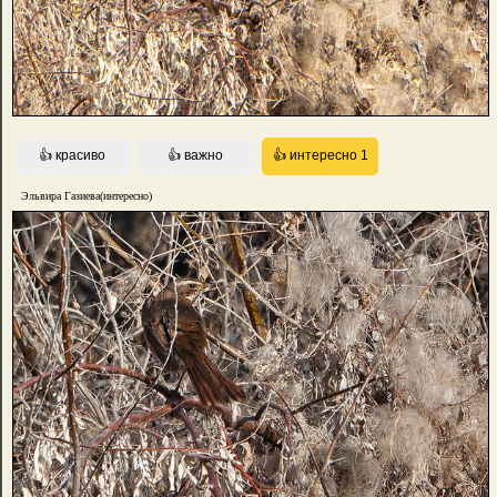
Эльвира Газиева(интересно)