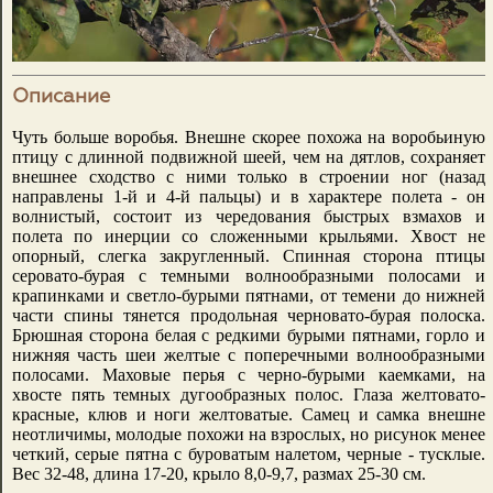
Описание
Чуть больше воробья. Внешне скорее похожа на воробьиную
птицу с длинной подвижной шеей, чем на дятлов, сохраняет
внешнее сходство с ними только в строении ног (назад
направлены 1-й и 4-й пальцы) и в характере полета - он
волнистый, состоит из чередования быстрых взмахов и
полета по инерции со сложенными крыльями. Хвост не
опорный, слегка закругленный. Спинная сторона птицы
серовато-бурая с темными волнообразными полосами и
крапинками и светло-бурыми пятнами, от темени до нижней
части спины тянется продольная черновато-бурая полоска.
Брюшная сторона белая с редкими бурыми пятнами, горло и
нижняя часть шеи желтые с поперечными волнообразными
полосами. Маховые перья с черно-бурыми каемками, на
хвосте пять темных дугообразных полос. Глаза желтовато-
красные, клюв и ноги желтоватые. Самец и самка внешне
неотличимы, молодые похожи на взрослых, но рисунок менее
четкий, серые пятна с буроватым налетом, черные - тусклые.
Вес 32-48, длина 17-20, крыло 8,0-9,7, размах 25-30 см.