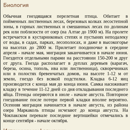
Биология
Обычная гнездящаяся перелетная птица. Обитает в
пойменных лиственных лесах, березовых колках лесостепной
зоны, в горных лиственных и смешанных лесах по долинам
рек или поблизости от озер (на Алтае до 1900 м). На пролете
встречается в кустарниковых степях и пустынях неподалеку
от воды, в садах, парках, лесополосах, и даже в высокогорье
на высотах до 2800 м. Прилетает поодиночке в середине
апреля - начале мая, миграция заканчивается в начале июня.
Гнездится отдельными парами на расстоянии 150-200 м друг
от друга. Гнезда располагает в дуплах деревьев (карагач,
береза, осина, тополь, ива или лиственница), скворечниках
или в полостях бревенчатых домов, на высоте 1-12 м от
земли, гнездо без всякой подстилки. Кладка 6-12 яиц
производится с конца мая до конца июня. Самка насиживает
кладку в течение 11-12 дней со дня откладывания последнего
яйца. Птенцы оперяются в июле - начале августа. Повторное
гнездование после потери первой кладки вполне вероятно.
Осенняя миграция начинается в начале августа, из района
озера Маркаколь птицы исчезают до конца августа. На
Чокпакском перевале последние вертишейки отмечались в
конце сентября - начале октября.