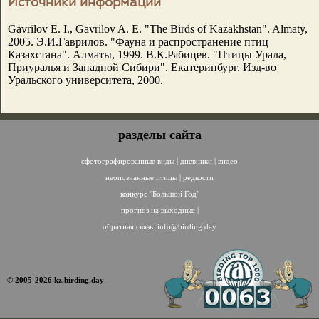
Источники информации
Gavrilov E. I., Gavrilov A. E. "The Birds of Kazakhstan". Almaty,
2005. Э.И.Гаврилов. "Фауна и распространение птиц
Казахстана". Алматы, 1999. В.К.Рябицев. "Птицы Урала,
Приуралья и Западной Сибири". Екатеринбург. Изд-во
Уральского университета, 2000.
разделы сайта
сфотографированные виды
|
дневники
|
видео
неопознанные птицы
|
редкости
конкурс "Большой Год"
прогноз на выходные
|
обратная связь:
info@birding.day
© 2005-2026 kz.birding.day