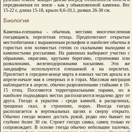
передвижения по земле - как у обыкновенной каменки. Вес
15-22 г, длина 15-18, крыло 8,6-10,1, размах 26-30 см.
Биология
Каменка-плешанка - обычная, местами многочисленная
гнездящаяся, перелетная птица. Предпочитают открытые
местообитания с выраженным рельефом и наиболее обычны в
гористых или холмистых степях со скальными выходами и
каменистыми россыпями. На равнинах выбирают участки с
обрывами, оврагами, крутыми берегами, строениями или
развалинами, железнодорожными насыпями. Эти же
ландшафты используются плешанкой и на перелетах.
Прилетает в середине-конце марта в южных частях ареала и в
апреле-начале мая в северных и в горах. Массовая миграция
наблюдается в апреле, обычно разрозненными стайками в 10-
15 птиц. Поселяются территориальными парами, но в
наиболее подходящих местах располагаются недалеко друг от
друга. Гнездо в укрытии - среди камней, в расщелинах,
трещинах скал, в строениях, норах. Иногда гнездо
располагается в вертикальных щелях и сверху открыто.
Обычно гнездо можно достать рукой, редко оно бывает на
глубине более 30 см. Строит гнездо самка, самец только ее
сопровождает. В основе гнезда обычно небольшие палочки,