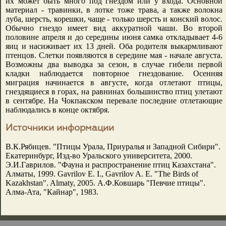
их может быть много под гнездом или у входа. Основной
материал - травинки, в лотке тоже трава, а также волокна
луба, шерсть, корешки, чаще - только шерсть и конский волос.
Обычно гнездо имеет вид аккуратной чаши. Во второй
половине апреля и до середины июня самка откладывает 4-6
яиц и насиживает их 13 дней. Оба родителя выкармливают
птенцов. Слетки появляются в середине мая - начале августа.
Возможны два выводка за сезон, в случае гибели первой
кладки наблюдается повторное гнездование. Осенняя
миграция начинается в августе, когда отлетают птицы,
гнездящиеся в горах, на равнинах большинство птиц улетают
в сентябре. На Чокпакском перевале последние отлетающие
наблюдались в конце октября.
Источники информации
В.К.Рябицев. "Птицы Урала, Приуралья и Западной Сибири".
Екатеринбург, Изд-во Уральского университета, 2000.
Э.И.Гаврилов. "Фауна и распространение птиц Казахстана".
Алматы, 1999. Gavrilov E. I., Gavrilov A. E. "The Birds of
Kazakhstan". Almaty, 2005. А.Ф.Ковшарь "Певчие птицы".
Алма-Ата, "Кайнар", 1983.