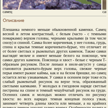
самец
сам
Описание
Плешанка немного меньше обыкновенной каменки. Самец
весной и летом контрастный, с белым (часто - с темными
помарками) верхом головы, черными крыльями (в том числе
снизу) и спиной. Самка более коричневая, у нее голова, грудь,
спина и крылья темные коричневато-бурые, что отличает ее
от более светлых и рыжеватых других каменок. Также самки
выглядят мельче и имеют меньше белого на пояснице, чем
самки других каменок. Поясница и хвост - белые с черным Т-
образным рисунком. После линьки в июле-августе у самца
становится рыжевато-бурым верх головы, свежие черные
перья имеют рыжие каймы, как и на белом брюшке, но самец
остается легко узнаваемым. У самки в осеннем пере тоже есть
слабый рыжеватый рисунок на верхе тела, образованный
светлыми каемками. У молодых в гнездовом наряде светлые
пестрины на спине и темный чешуйчатый рисунок на груди.
Осенних самок и молодых можно отличать по рисунку
хвоста: во всех нарядах темная концевая полоса узкая,
занимает четверть длины хвоста или меньше, а на крайних
рулевых темное заходит далеко вперед. Особенности полета и