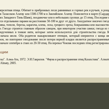
релетная птица. Обитает в прибрежных лесах равнинных и горных рек и ручьев, в роща
 в Таласском Алатау или 1500-1700 м в Заилийском Алатау. Появляется в марте (Сырдар
рьях Западного Тянь-Шаня), поодиночке или в небольших группах до 15 птиц. Последние
ится отдельными парами на расстоянии 50-100 м друг от друга. Аккуратное висячее гнез
вы, тополя, березы, карагача, клена, лоха, грецкого ореха, боярышника или высокоство
. Гнездо строится главным образом самцом, при некотором участии самки; гнездо из 
 скрученных в тонкие нити, которые затем используются для строительства гнезда. 
 начала июля. Оба родителя выкармливают птенцов, который оперяются с конца и
зон, но повторное гнездование после потери первой кладки является распространенн
- начале сентября в стаях из 20-50 птиц. На перевал Чокпак последних птиц регистрирова
ации
ка". Алма-Ата, 1972. Э.И.Гаврилов. "Фауна и распространение птиц Казахстана". Алматы, 
 Almaty, 2005.