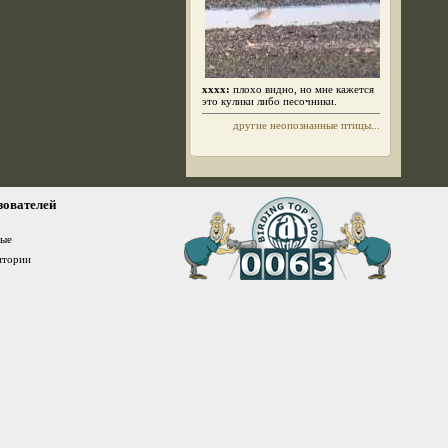
xxxx:
плохо видно, но мне кажется
это кулики либо песочники.
другие неопознанные птицы...
зователей
ные
итории