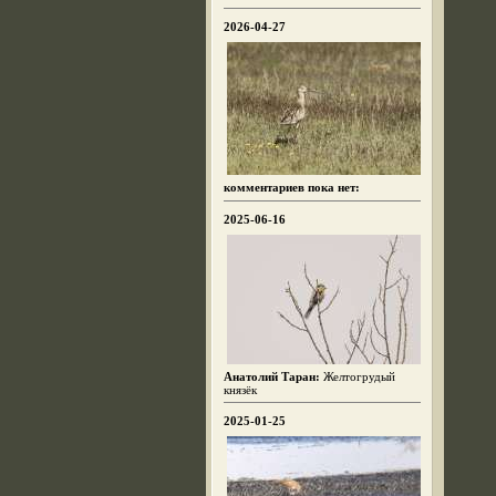
2026-04-27
комментариев пока нет:
2025-06-16
Анатолий Таран:
Желтогрудый
князёк
2025-01-25