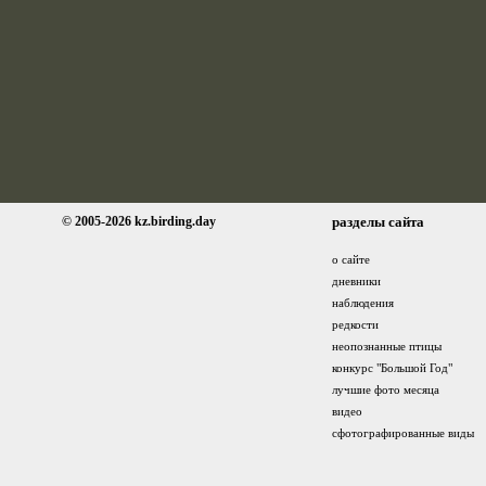
© 2005-2026 kz.birding.day
разделы сайта
о сайте
дневники
наблюдения
редкости
неопознанные птицы
конкурс "Большой Год"
лучшие фото месяца
видео
сфотографированные виды