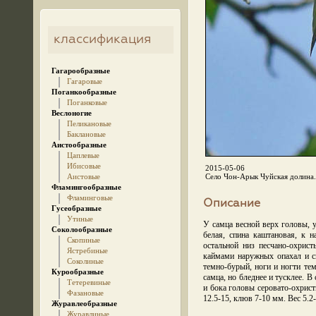
классификация
Гагарообразные
Гагаровые
Поганкообразные
Поганковые
Веслоногие
Пеликановые
Баклановые
Аистообразные
Цаплевые
Ибисовые
2015-05-06
Аистовые
Село Чон-Арык Чуйская долина.
Фламингообразные
Фламинговые
Описание
Гусеобразные
Утиные
У самца весной верх головы, 
Соколообразные
белая, спина каштановая, к 
Скопиные
остальной низ песчано-охри
Ястребиные
каймами наружных опахал и с
Соколиные
темно-бурый, ноги и ногти те
Курообразные
самца, но бледнее и тусклее. 
Тетеревиные
и бока головы серовато-охрист
Фазановые
12.5-15, клюв 7-10 мм. Вес 5.2-
Журавлеобразные
Журавлиные