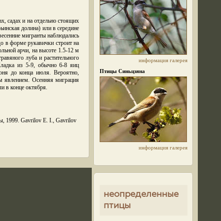
х, садах и на отдельно стоящих
ьинская долина) или в середине
 весенние мигранты наблюдались
до в форме рукавички строит на
льной арчи, на высоте 1.5-12 м
травяного луба и растительного
информация
галерея
Кладка из 5-9, обычно 6-8 яиц
Птицы Синьцзяна
юня до конца июля. Вероятно,
ым явлением. Осенняя миграция
ли в конце октября.
1999. Gavrilov E. I., Gavrilov
информация
галерея
неопределенные
птицы