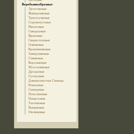
Воробьинообразные
Ласточковые
Жаворонковые
Трясогузковые
Сорокопутовые
Иволговые
Скворцовые
Врановые
Свиристелевые
Оляпковые
Крапивниковые
Завирушковые
Славковые
Корольковые
Мухоловковые
Дроздовые
Суторовые
Длиннохвостые Синицы
Ремезовые
Синицевые
Поползневые
Пищуховые
Ткачиковые
Вьюрковые
Овсянковые