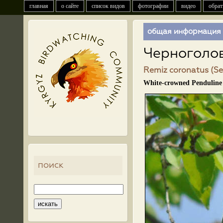
главная
о сайте
список видов
фотографии
видео
обрат
общая информация
Черноголо
Remiz coronatus (Se
White-crowned Penduline 
поиск