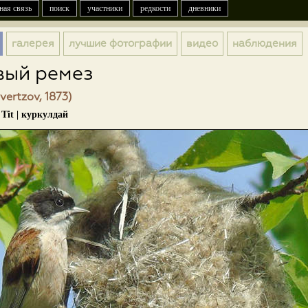
ная связь
поиск
участники
редкости
дневники
галерея
лучшие фотографии
видео
наблюдения
вый ремез
vertzov, 1873)
Tit | куркулдай