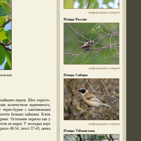
информация
галерея
Птицы России
информация
галерея
новская
Птицы Сибири
 каймами перьев. Шея охристо-
шим количеством коричневого,
е черно-бурые с каштановыми
, почти белыми каймами. Клюв
рные. Остальная окраска как у
почти не виден. У молодых верх
информация
галерея
рыло 48-54, хвост 37-43, цевка
Птицы Узбекистана