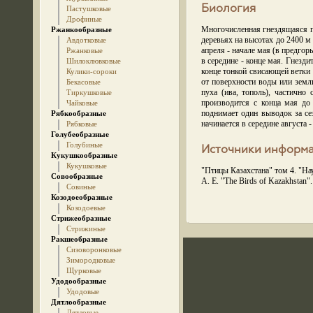
Биология
Пастушковые
Дрофиные
Многочисленная гнездящаяся пе
Ржанкообразные
деревьях на высотах до 2400 м
Авдотковые
апреля - начале мая (в предго
Ржанковые
в середине - конце мая. Гнезд
Шилоклювковые
конце тонкой свисающей ветки и
Кулики-сороки
от поверхности воды или земли
Бекасовые
пуха (ива, тополь), частично
Тиркушковые
производится с конца мая до
Чайковые
поднимает один выводок за се
Рябкообразные
начинается в середине августа 
Рябковые
Голубеобразные
Голубиные
Источники информ
Кукушкообразные
Кукушковые
"Птицы Казахстана" том 4. "Нау
Совообразные
A. E. "The Birds of Kazakhstan".
Совиные
Козодоеобразные
Козодоевые
Стрижеобразные
Стрижиные
Ракшеобразные
Сизоворонковые
Зимородковые
Щурковые
Удодообразные
Удодовые
Дятлообразные
Дятловые