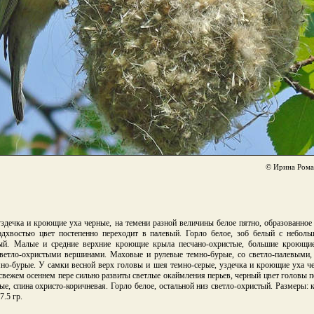
© Ирина Рома
уздечка и кроющие уха черные, на темени разной величины белое пятно, образованное
надхвостью цвет постепенно переходит в палевый. Горло белое, зоб белый с неболь
стый. Малые и средние верхние кроющие крыла песчано-охристые, большие кроющи
ветло-охристыми вершинами. Маховые и рулевые темно-бурые, со светло-палевыми
мно-бурые. У самки весной верх головы и шея темно-серые, уздечка и кроющие уха че
В свежем осеннем пере сильно развиты светлые окаймления перьев, черный цвет головы 
ые, спина охристо-коричневая. Горло белое, остальной низ светло-охристый. Размеры: к
7.5 гр.