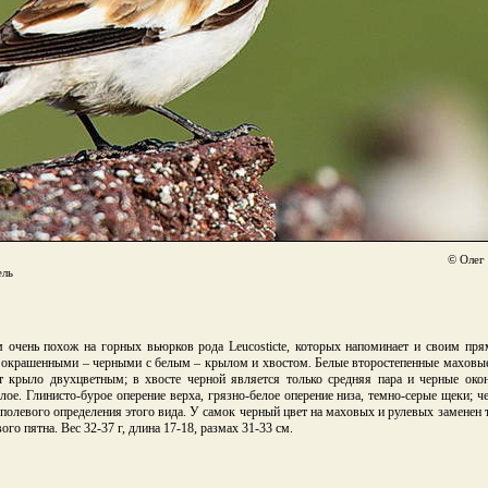
© Олег 
ель
 очень похож на горных вьюрков рода Leucosticte, которых напоминает и своим пр
 окрашенными – черными с белым – крылом и хвостом. Белые второстепенные маховы
т крыло двухцветным; в хвосте черной является только средняя пара и черные окон
лое. Глинисто-бурое оперение верха, грязно-белое оперение низа, темно-серые щеки; че
я полевого определения этого вида. У самок черный цвет на маховых и рулевых замене
ого пятна. Вес 32-37 г, длина 17-18, размах 31-33 см.