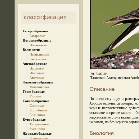
классификация
Гагарообразные
Гагаровые
Поганкообразные
Поганковые
Веслоногие
Пеликановые
Баклановые
Аистообразные
Цаплевые
Ибисовые
2015-07-03
Аистовые
Таласский Алатау, перевал Алаб
Фламингообразные
Фламинговые
Описание
Гусеобразные
Утиные
По внешнему виду и размерам
Соколообразные
Хорошо отличается контрастно
Скопиные
черные первостепенные делаю
Ястребиные
остальное оперение хвоста – бе
Соколиные
надхвостье не столь важны дл
Курообразные
на самок, но без черного горлов
Тетеревиные
Фазановые
Биология
Журавлеобразные
Журавлиные