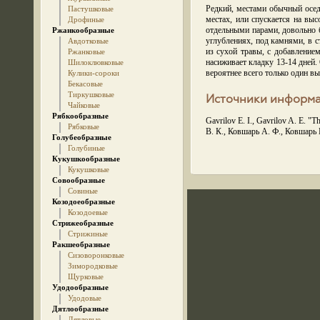
Редкий, местами обычный осед
Пастушковые
местах, или спускается на выс
Дрофиные
отдельными парами, довольно б
Ржанкообразные
углублениях, под камнями, в с
Авдотковые
из сухой травы, с добавление
Ржанковые
насиживает кладку 13-14 дней
Шилоклювковые
вероятнее всего только один в
Кулики-сороки
Бекасовые
Тиркушковые
Источники информ
Чайковые
Рябкообразные
Gavrilov E. I., Gavrilov A. E. 
Рябковые
В. К., Ковшарь А. Ф., Ковшарь
Голубеобразные
Голубиные
Кукушкообразные
Кукушковые
Совообразные
Совиные
Козодоеобразные
Козодоевые
Стрижеобразные
Стрижиные
Ракшеобразные
Сизоворонковые
Зимородковые
Щурковые
Удодообразные
Удодовые
Дятлообразные
Дятловые