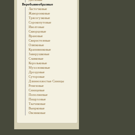
Воробьинообразные
Ласточковые
Жаворонковые
Трясогузковые
Сорокопутовые
Иволговые
Скворцовые
Врановые
Свиристелевые
Оляпковые
Крапивниковые
Завирушковые
Славковые
Корольковые
Мухоловковые
Дроздовые
Суторовые
Длиннохвостые Синицы
Ремезовые
Синицевые
Поползневые
Пищуховые
Ткачиковые
Вьюрковые
Овсянковые