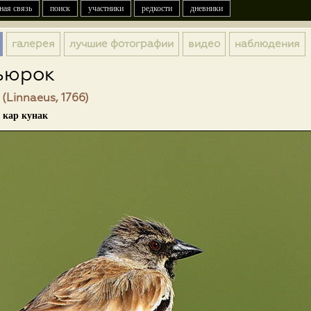
ная связь
поиск
участники
редкости
дневники
галерея
лучшие фотографии
видео
наблюдения
ьюрок
s (Linnaeus, 1766)
| кар кунак