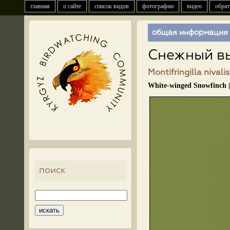
главная
о сайте
список видов
фотографии
видео
обрат
общая информация
Снежный в
Montifringilla nivali
White-winged Snowfinch 
поиск