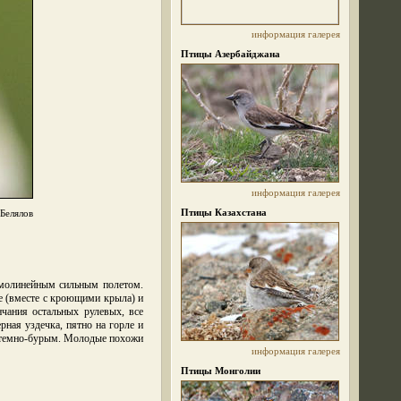
информация
галерея
Птицы Азербайджана
информация
галерея
Птицы Казахстана
Белялов
ямолинейным сильным полетом.
е (вместе с кроющими крыла) и
чания остальных рулевых, все
рная уздечка, пятно на горле и
н темно-бурым. Молодые похожи
информация
галерея
Птицы Монголии