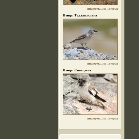
информация
галерея
Птицы Таджикистана
информация
галерея
Птицы Синьцзяна
информация
галерея