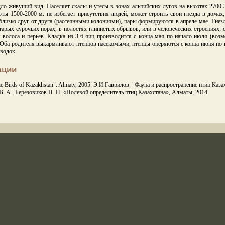
ло живущий вид. Населяет скалы и утесы в зонах альпийских лугов на высотах 2700-3
оты 1500-2000 м. не избегает присутствия людей, может строить свои гнезда в домах
лизко друг от друга (рассеянными колониями), пары формируются в апреле-мае. Гнезд
тарых сурочьих норах, в полостях глинистых обрывов, или в человеческих строениях; с
м волоса и перьев. Кладка из 3-6 яиц производится с конца мая по начало июля (возм
. Оба родителя выкармливают птенцов насекомыми, птенцы оперяются с конца июня по к
ыводок.
ации
"The Birds of Kazakhstan". Almaty, 2005. Э.И.Гаврилов. "Фауна и распространение птиц Ка
 В. А., Березовиков Н. Н. «Полевой определитель птиц Казахстана», Алматы, 2014