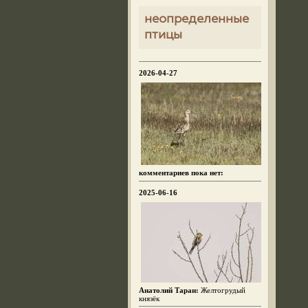
неопределенные
птицы
2026-04-27
комментариев пока нет:
2025-06-16
Анатолий Таран:
Желтогрудый
князёк