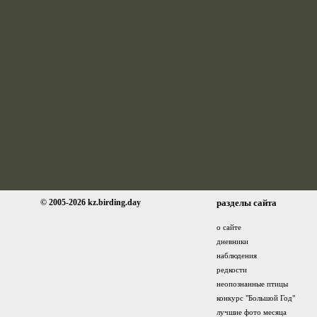
© 2005-2026 kz.birding.day
разделы сайта
о сайте
дневники
наблюдения
редкости
неопознанные птицы
конкурс "Большой Год"
лучшие фото месяца