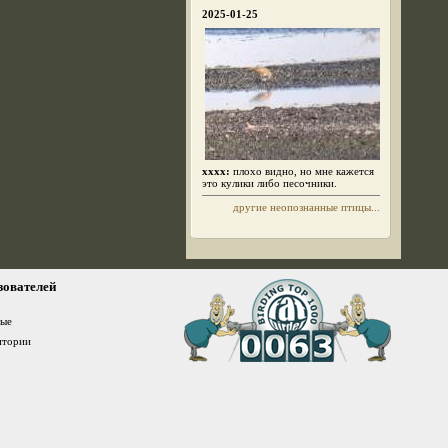
2025-01-25
xxxx:
плохо видно, но мне кажется
это кулики либо песочники.
другие неопознанные птицы...
зователей
ные
итории