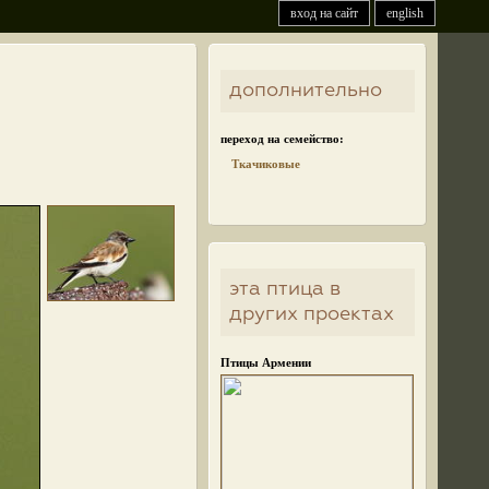
вход на сайт
english
дополнительно
переход на семейство:
Ткачиковые
эта птица в
других проектах
Птицы Армении