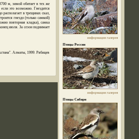
700 м, зимой обитает в тех же
, если это возможно. Гнездится
о располагает в трещинах скал,
троится гнездо (только самкой)
ожно повторная кладка), самка
онец июля. За сезон поднимает
информация
галерея
Птицы России
захстана". Алматы, 1999. Рябицев
информация
галерея
Птицы Сибири